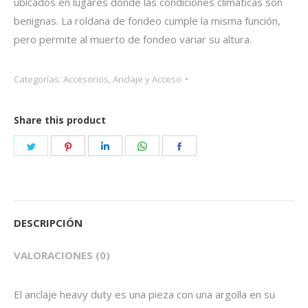
ubicados en lugares donde las condiciones climáticas son
benignas. La roldana de fondeo cumple la misma función,
pero permite al muerto de fondeo variar su altura.
Categorías:
Accesorios
,
Anclaje y Acceso
Share this product
Share
Share
Share
Share
Share
on
on
on
on
on
Twitter
Pinterest
LinkedIn
WhatsApp
Facebook
DESCRIPCIÓN
VALORACIONES (0)
El anclaje heavy duty es una pieza con una argolla en su