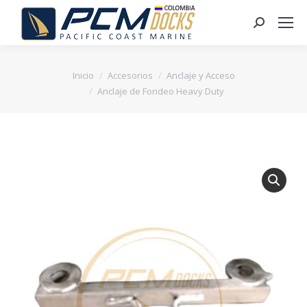
Buscar:
Inicio
Accesorios
Anclaje y Acceso
Anclaje de Fondeo Heavy Duty